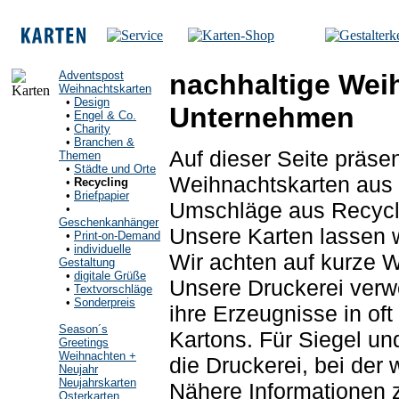
Adventspost
nachhaltige Weih
Weihnachtskarten
•
Design
Unternehmen
•
Engel & Co.
•
Charity
•
Branchen &
Auf dieser Seite präsen
Themen
•
Städte und Orte
Weihnachtskarten aus 
•
Recycling
•
Briefpapier
Umschläge aus Recycli
•
Geschenkanhänger
Unsere Karten lassen w
•
Print-on-Demand
•
individuelle
Wir achten auf kurze 
Gestaltung
•
digitale Grüße
Unsere Druckerei verw
•
Textvorschläge
•
Sonderpreis
ihre Erzeugnisse in of
Season´s
Kartons. Für Siegel und
Greetings
Weihnachten +
die Druckerei, bei der 
Neujahr
Neujahrskarten
Nähere Informationen 
Osterkarten