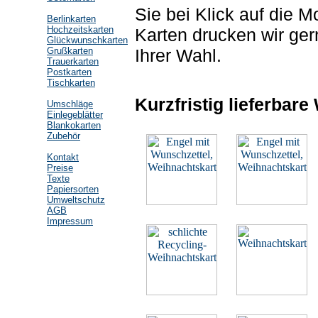
Sie bei Klick auf die 
Berlinkarten
Hochzeitskarten
Karten drucken wir ger
Glückwunschkarten
Ihrer Wahl.
Grußkarten
Trauerkarten
Postkarten
Tischkarten
Kurzfristig lieferbar
Umschläge
Einlegeblätter
Blankokarten
Zubehör
Kontakt
Preise
Texte
Papiersorten
Umweltschutz
AGB
Impressum