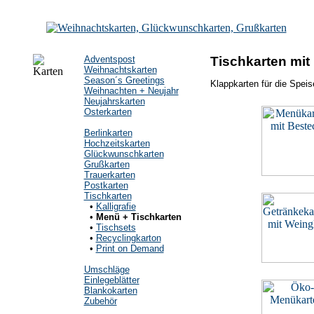
Adventspost
Tischkarten mi
Weihnachtskarten
Season´s Greetings
Klappkarten für die Spei
Weihnachten + Neujahr
Neujahrskarten
Osterkarten
Berlinkarten
Hochzeitskarten
Glückwunschkarten
Grußkarten
Trauerkarten
Postkarten
Tischkarten
•
Kalligrafie
•
Menü + Tischkarten
•
Tischsets
•
Recyclingkarton
•
Print on Demand
Umschläge
Einlegeblätter
Blankokarten
Zubehör