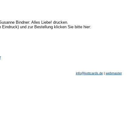
Susanne Bindner: Alles Liebe! drucken.
n Eindruck) und zur Bestellung klicken Sie bitte hier:
r
info@kettcards.de
|
webmaster