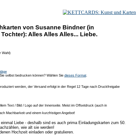
hkarten von Susanne Bindner (in
ochter): Alles Alles Alles... Liebe.
r Wahl)
läge
s Sie selbst bedrucken können? Wählen Sie
dieses Format
.
roduziert werden, der Versand erfolgt in der Regel 12 Tage nach Druckfreigabe
lem Text / Bild / Logo auf der Innenseite. Meist im Offsetdruck (auch in
ach Machbarkeit und einem kurzfristigen Angebot!
d einmal Liebe - deshalb sind es auch prima Einladungskarten zum 50.
chzählen, wie alt sie werden!
enen Hochzeit einladen oder gratulieren.