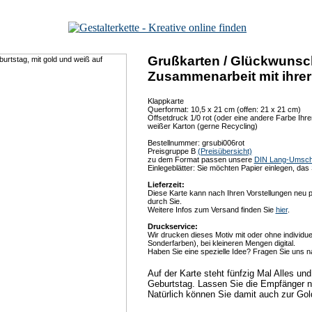
Grußkarten / Glückwunsc
Zusammenarbeit mit ihrer T
Klappkarte
Querformat: 10,5 x 21 cm (offen: 21 x 21 cm)
Offsetdruck 1/0 rot (oder eine andere Farbe Ihre
weißer Karton (gerne Recycling)
Bestellnummer: grsubi006rot
Preisgruppe B
(Preisübersicht)
zu dem Format passen unsere
DIN Lang-Umsch
Einlegeblätter: Sie möchten Papier einlegen, da
Lieferzeit:
Diese Karte kann nach Ihren Vorstellungen neu p
durch Sie.
Weitere Infos zum Versand finden Sie
hier
.
Druckservice:
Wir drucken dieses Motiv mit oder ohne individuel
Sonderfarben), bei kleineren Mengen digital.
Haben Sie eine spezielle Idee? Fragen Sie uns n
Auf der Karte steht fünfzig Mal Alles un
Geburtstag. Lassen Sie die Empfänger na
Natürlich können Sie damit auch zur Gold