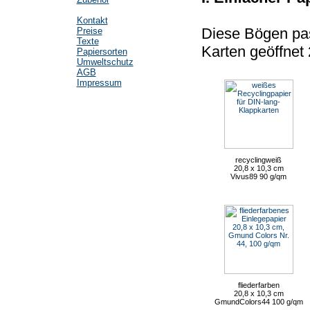
Kontakt
Diese Bögen pas
Preise
Texte
Karten geöffnet 
Papiersorten
Umweltschutz
AGB
Impressum
recyclingweiß
20,8 x 10,3 cm
Vivus89 90 g/qm
fliederfarben
20,8 x 10,3 cm
GmundColors44 100 g/qm