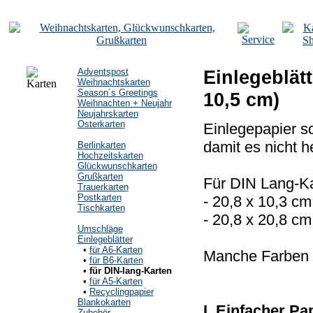
Adventspost
Einlegeblätt
Weihnachtskarten
Season´s Greetings
10,5 cm)
Weihnachten + Neujahr
Neujahrskarten
Osterkarten
Einlegepapier so
damit es nicht h
Berlinkarten
Hochzeitskarten
Glückwunschkarten
Grußkarten
Für DIN Lang-Ka
Trauerkarten
Postkarten
- 20,8 x 10,3 cm
Tischkarten
- 20,8 x 20,8 cm
Umschläge
Einlegeblätter
•
für A6-Karten
Manche Farben h
•
für B6-Karten
•
für DIN-lang-Karten
•
für A5-Karten
•
Recyclingpapier
Blankokarten
I. Einfacher P
Zubehör