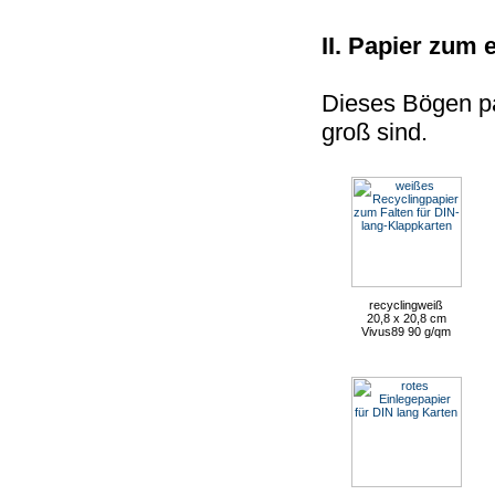
II. Papier zum 
Dieses Bögen pa
groß sind.
recyclingweiß
20,8 x 20,8 cm
Vivus89 90 g/qm