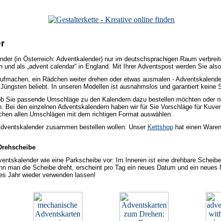
r
der (in Österreich: Adventkalender) nur im deutschsprachigen Raum verbreitet
h und als „advent calendar“ in England. Mit Ihrer Adventspost werden Sie als
aufmachen, ein Rädchen weiter drehen oder etwas ausmalen - Adventskalender
 Jüngsten beliebt. In unseren Modellen ist ausnahmslos und garantiert keine 
b Sie passende Umschläge zu den Kalendern dazu bestellen möchten oder nicht 
. Bei den einzelnen Adventskalendern haben wir für Sie Vorschläge für Kuve
chen allen Umschlägen mit dem richtigen Format auswählen.
dventskalender zusammen bestellen wollen: Unser
Kettshop
hat einen Waren
 Drehscheibe
ventskalender wie eine Parkscheibe vor: Im Inneren ist eine drehbare Scheibe 
 man die Scheibe dreht, erscheint pro Tag ein neues Datum und ein neues M
es Jahr wieder verwenden lassen!