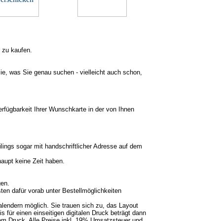
n zu kaufen.
ie, was Sie genau suchen - vielleicht auch schon,
rfügbarkeit Ihrer Wunschkarte in der von Ihnen
ings sogar mit handschriftlicher Adresse auf dem
haupt keine Zeit haben.
en.
en dafür vorab unter Bestellmöglichkeiten
alendern möglich. Sie trauen sich zu, das Layout
 für einen einseitigen digitalen Druck beträgt dann
gem Druck. Alle Preise inkl. 19% Umsatzsteuer und