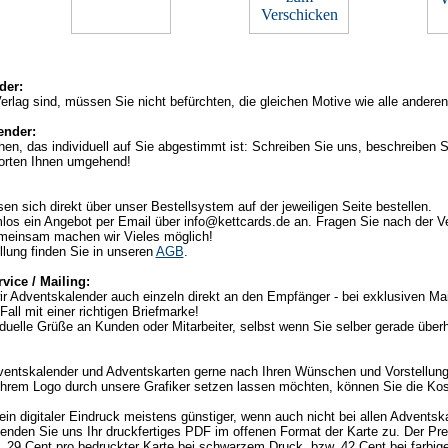
der:
 Verlag sind, müssen Sie nicht befürchten, die gleichen Motive wie alle andere
ender:
n, das individuell auf Sie abgestimmt ist: Schreiben Sie uns, beschreiben S
worten Ihnen umgehend!
en sich direkt über unser Bestellsystem auf der jeweiligen Seite bestellen.
mlos ein Angebot per Email über info@kettcards.de an. Fragen Sie nach der Ve
einsam machen wir Vieles möglich!
llung finden Sie in unseren
AGB
.
vice / Mailing:
 Adventskalender auch einzeln direkt an den Empfänger - bei exklusiven Mail
all mit einer richtigen Briefmarke!
duelle Grüße an Kunden oder Mitarbeiter, selbst wenn Sie selber gerade über
ventskalender und Adventskarten gerne nach Ihren Wünschen und Vorstellung
Ihrem Logo durch unsere Grafiker setzen lassen möchten, können Sie die Kost
ein digitaler Eindruck meistens günstiger, wenn auch nicht bei allen Adventsk
den Sie uns Ihr druckfertiges PDF im offenen Format der Karte zu. Der Preis
l. 29 Cent pro bedruckter Karte bei schwarzem Druck, bzw. 42 Cent bei farbi