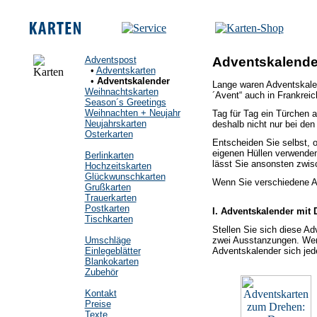
Adventspost
Adventskalende
•
Adventskarten
•
Adventskalender
Lange waren Adventskalen
Weihnachtskarten
´Avent“ auch in Frankreic
Season´s Greetings
Weihnachten + Neujahr
Tag für Tag ein Türchen 
Neujahrskarten
deshalb nicht nur bei den
Osterkarten
Entscheiden Sie selbst, o
eigenen Hüllen verwenden
Berlinkarten
lässt Sie ansonsten zwis
Hochzeitskarten
Glückwunschkarten
Wenn Sie verschiedene A
Grußkarten
Trauerkarten
Postkarten
I. Adventskalender mit
Tischkarten
Stellen Sie sich diese Ad
zwei Ausstanzungen. Wenn
Umschläge
Adventskalender sich jed
Einlegeblätter
Blankokarten
Zubehör
Kontakt
Preise
Texte