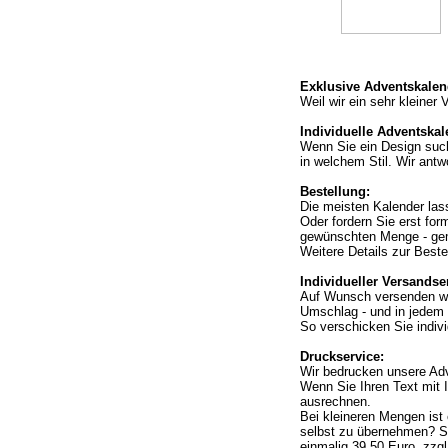
Exklusive Adventskalen
Weil wir ein sehr kleiner
Individuelle Adventskal
Wenn Sie ein Design suche
in welchem Stil. Wir ant
Bestellung:
Die meisten Kalender lass
Oder fordern Sie erst for
gewünschten Menge - gem
Weitere Details zur Beste
Individueller Versandser
Auf Wunsch versenden wir
Umschlag - und in jedem F
So verschicken Sie indivi
Druckservice:
Wir bedrucken unsere Ad
Wenn Sie Ihren Text mit 
ausrechnen.
Bei kleineren Mengen ist 
selbst zu übernehmen? Sen
einmalig 39,50 Euro, zzg