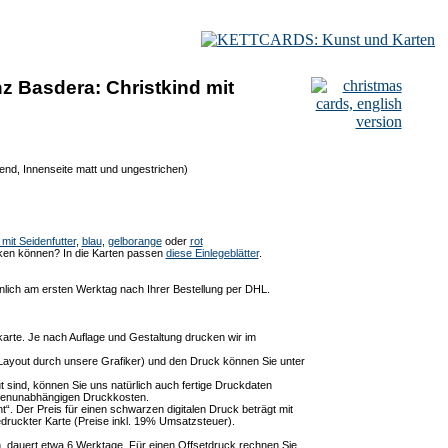
z Basdera: Christkind mit
zend, Innenseite matt und ungestrichen)
mit Seidenfutter
,
blau
,
gelborange
oder
rot
cken können? In die Karten passen
diese Einlegeblätter
.
lich am ersten Werktag nach Ihrer Bestellung per DHL.
arte. Je nach Auflage und Gestaltung drucken wir im
 Layout durch unsere Grafiker) und den Druck können Sie unter
t sind, können Sie uns natürlich auch fertige Druckdaten
ngenunabhängigen Druckkosten.
t“. Der Preis für einen schwarzen digitalen Druck beträgt mit
edruckter Karte (Preise inkl. 19% Umsatzsteuer).
en, dauert etwa 6 Werktage. Für einen Offsetdruck rechnen Sie