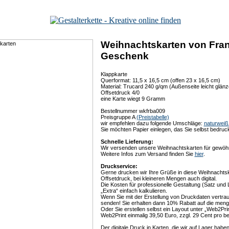
Weihnachtskarten von Fran
Geschenk
Klappkarte
Querformat: 11,5 x 16,5 cm (offen 23 x 16,5 cm)
Material: Trucard 240 g/qm (Außenseite leicht glän
Offsetdruck 4/0
eine Karte wiegt 9 Gramm
Bestellnummer wkfrba009
Preisgruppe A
(Preistabelle)
wir empfehlen dazu folgende Umschläge:
naturweiß 
Sie möchten Papier einlegen, das Sie selbst bedru
Schnelle Lieferung:
Wir versenden unsere Weihnachtskarten für gewöhn
Weitere Infos zum Versand finden Sie
hier
.
Druckservice:
Gerne drucken wir Ihre Grüße in diese Weihnachtsk
Offsetdruck, bei kleineren Mengen auch digital.
Die Kosten für professionelle Gestaltung (Satz und
„Extra“ einfach kalkulieren.
Wenn Sie mit der Erstellung von Druckdaten vertrau
senden! Sie erhalten dann 10% Rabatt auf die me
Oder Sie erstellen selbst ein Layout unter „Web2Prin
Web2Print einmalig 39,50 Euro, zzgl. 29 Cent pro b
Der digitale Druck in Karten, die wir auf Lager hab