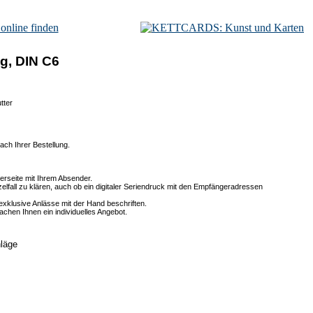
ag, DIN C6
tter
ch Ihrer Bestellung.
rseite mit Ihrem Absender.
zelfall zu klären, auch ob ein digitaler Seriendruck mit den Empfängeradressen
exklusive Anlässe mit der Hand beschriften.
chen Ihnen ein individuelles Angebot.
läge