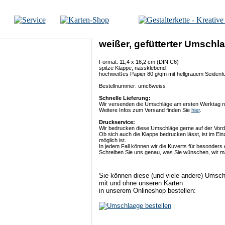
weißer, gefütterter Umschl
Format: 11,4 x 16,2 cm (DIN C6)
spitze Klappe, nassklebend
hochweißes Papier 80 g/qm mit hellgrauem Seidenfu
Bestellnummer: umc6weiss
Schnelle Lieferung:
Wir versenden die Umschläge am ersten Werktag na
Weitere Infos zum Versand finden Sie
hier
.
Druckservice:
Wir bedrucken diese Umschläge gerne auf der Vorde
Ob sich auch die Klappe bedrucken lässt, ist im Ein
möglich ist.
In jedem Fall können wir die Kuverts für besonders 
Schreiben Sie uns genau, was Sie wünschen, wir ma
Sie können diese (und viele andere) Umsch
mit und ohne unseren Karten
in unserem Onlineshop bestellen: